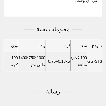
في أي وقت.
معلومات تقنية
نموذج
سعة
قوة
وجه
وزن
100 كجم/
1300*750*1400
190
0.75+0.18kw
GG-ST3
ساعة
مللي متر
كجم
رسالة