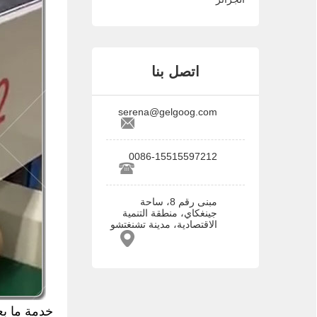
اتصل بنا
serena@gelgoog.com
0086-15515597212
مبنى رقم 8، ساحة
جينغكاي، منطقة التنمية
الاقتصادية، مدينة تشنغتشو
خدمة ما بعد