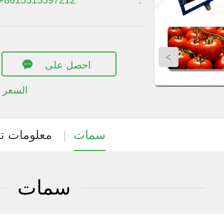
+8615515597212
:
>
احصل على
السعر
سمات
|
معلومات تق
سمات