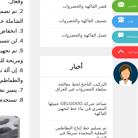
وفعال.
قشر الفاكهة والخضروات
د الإلكتروني
2. تم تصم
الشاملة خف
تصنيف الفاكهة والخضروات
الهاتف
3. انخفاض استهلاك الطاقة، التشغيل السلس، انخفاض مستوى الضجيج، وعدم التلوث البيئي.
غسل الفاكهة والخضروات
Whatsapp
4. لن تتسبب عملية التصنيف والفرز في إتلاف التفاح ولن تتسبب في إهداره.
5. تم تجه
ة إلى القمة
ومريحة للص
أخبار
6. إن آلة
والطماطم 
التركيب الناجح لخط معالجة
سلطة الخضروات في العراق
7. يتميز نظام تصنيف التفاح بكفاءة عمل عالية وتشغيل بسيط، ما عليك سوى وضع الفاكهة لإكمال العمل.
8. تستخدم آلة تصنيف حجم فاكهة التفاح محركات معروفة، مع عمر خدمة طويل ومعدل فشل منخفض.
تساعد شركة GELGOOG عميلها
المصري في بناء خط لتجهيز
الفاكهة
تم تسليم خط إنتاج البطاطس
المقلية المجمدة سريعًا في
الجزائر