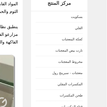
مركز المنتج
المواد القا
الثوم والح
بسكويت
ينطبق نظام
القلي
مزارعو الف
كعكة المعجنات
الفاكهة وا
تارت بيض المعجنات
مخروط المعجنات
معجنات - سبرينج رول
المكسرات المقلي
طحن المكسرات
قطع المكسرات