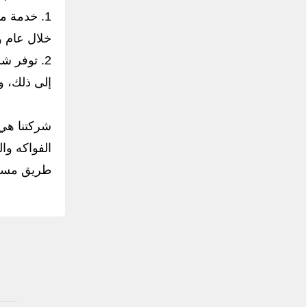
1. خدمة م
خلال عام و
2. توفر شر
إلى ذلك، و
شركتنا هي 
الفواكه وا
طريق مسح ر