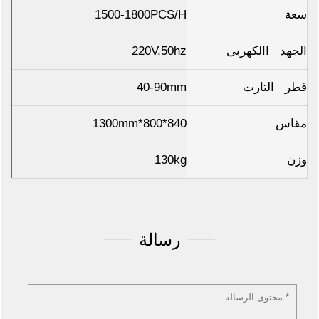
سعة
1500-1800PCS/H
الجهد االكهربى
220V,50hz
قطر التارت
40-90mm
مقاس
840*800*1300mm
وزن
130kg
رسالة